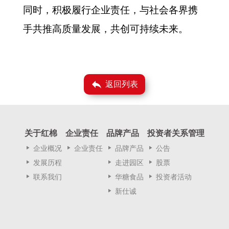
同时，积极履行企业责任，与社会各界携
手共推高质量发展，共创可持续未来。
reply
返回列表
关于红棉
企业责任
品牌产品
投资者关系管理
play_arrow
企业概况
play_arrow
企业责任
play_arrow
品牌产品
play_arrow
公告
play_arrow
发展历程
play_arrow
走进园区
play_arrow
股票
play_arrow
联系我们
play_arrow
华糖食品
play_arrow
投资者活动
play_arrow
新仕诚