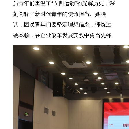
员青年们重温
了“五四运动”的光辉历史，深
刻阐释了新时代青年的使命担当。她强
调，团员青年们要坚定理想信念，锤炼过
硬本领，在企业改革发展实践中勇当先锋