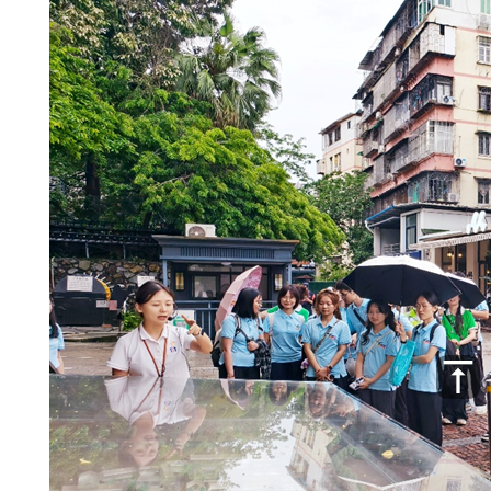
opvertical_align_top